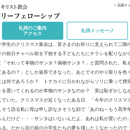
花園チ
礼拝のご案内
礼拝メッセージ
アクセス
学生のクリスマス集会は、皆さまのお祈りに支えられて二階
その前日チャペル前を下校する子どもたちにチラシを配りなが
と「それって本物のサンタ？偽物サンタ？」と質問された。私
てあるの？」としか返答できなった。あとでそのやり取りを色
とは何であろうか？ トナカイに引かれながらソリに乗って煙
トを置いてくれるのが本物のサンタなのか？ 実は恥ずかしな
じていた。クリスマスが近くなったある日、「今年のクリスマ
しそう語る私に母は申し訳なさそうな顔で「あのね～もう高学
うんだけど・・・サンタはいないんだよ。あれは私が置いたの
ある。だから目の前の小学生たちの夢を壊したくなかったので