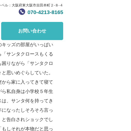
ャペル：大阪府東大阪市吉田本町２-８-４
070-4213-8165
お問い合わせ
のキッズの部屋がいっぱい
ら「サンタクロースもくる
も困りながら「サンタクロ
々と思いめぐらしていた。
突から家に入ってきて寝て
がら私自身は小学校５年生
スは、サンタ何を持ってき
年になったしそろそろ言っ
」と告白されショックでし
「もしそれが本物だと思っ