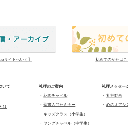
ubeサイトへいく】
初めてのかたはこ
ついて
礼拝のご案内
礼拝メッセー
花園チャペル
礼拝動画
聖書入門セミナー
心のオアシ
とは
キッズクラス（小学生）
ヤングチャペル（中学生）