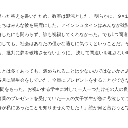
った答えを書いたため、教室は混沌とした。 明らかに、９×
たちはみんな彼を馬鹿にした。アインシュタインはみんなが沈
答したにも関わらず、誰も祝福してくれなかった。でも1つ間
功しても、社会はあなたの僅かな過ちに気づくということだ。
ら、批判に夢を破壊させないように。 決して間違いを犯さない
とは多くあっても、褒められることは少ないのではないかと
各月に誕生会をしていた。全員にプレゼントをすることができ
の時間をもった。お祝いする学生に対して一人一つだけその人の
言葉のプレゼントを受けていた一人の女子学生が急に号泣して
分が私にあったことを知りませんでした！」誰が何と言おうと“