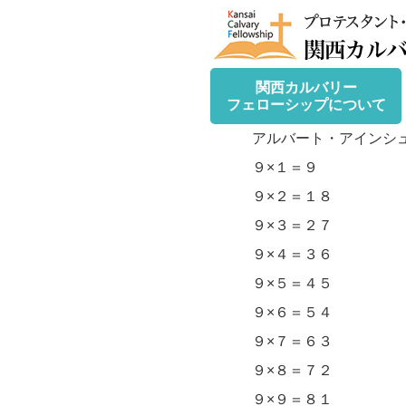
関西カルバリー
フェローシップについて
アルバート・アインシュ
９×１＝９
９×２＝１８
９×３＝２７
９×４＝３６
９×５＝４５
９×６＝５４
９×７＝６３
９×８＝７２
９×９＝８１