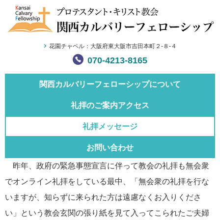
花園チャペル：大阪府東大阪市吉田本町２-８-４
070-4213-8165
関西カルバリー
フェローシップについて
礼拝のご案内
アクセス
礼拝メッセージ
お問い合わせ
昨年、政府の緊急事態宣言に伴って教会の礼拝も無会衆
でオンライン礼拝をしている最中、「無会衆の礼拝を行な
いますが、知らずに来られた方は遠慮なくお入りくださ
い」という教会玄関の張り紙を見て入ってこられたご夫婦