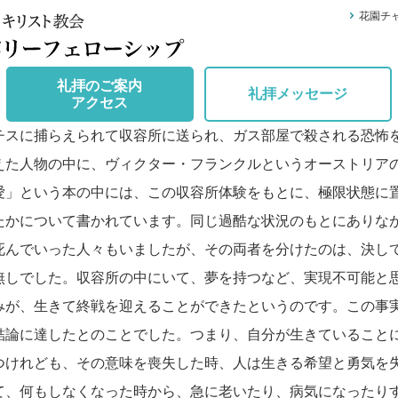
花園チ
礼拝のご案内
礼拝メッセージ
アクセス
スに捕らえられて収容所に送られ、ガス部屋で殺される恐怖
えた人物の中に、ヴィクター・フランクルというオーストリア
愛」という本の中には、この収容所体験をもとに、極限状態に
たかについて書かれています。同じ過酷な状況のもとにありな
死んでいった人々もいましたが、その両者を分けたのは、決し
無しでした。収容所の中にいて、夢を持つなど、実現不可能と
みが、生きて終戦を迎えることができたというのです。この事
結論に達したとのことでした。つまり、自分が生きていること
つけれども、その意味を喪失した時、人は生きる希望と勇気を
て、何もしなくなった時から、急に老いたり、病気になったり