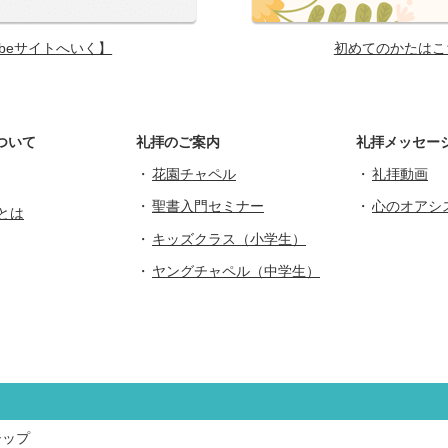
ubeサイトへいく】
初めてのかたはこ
ついて
礼拝のご案内
礼拝メッセー
花園チャペル
礼拝動画
聖書入門セミナー
心のオアシ
とは
キッズクラス（小学生）
ヤングチャペル（中学生）
シップ