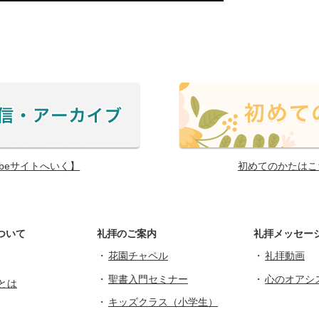
ubeサイトへいく】
初めてのかたはこ
ついて
礼拝のご案内
礼拝メッセー
花園チャペル
礼拝動画
聖書入門セミナー
心のオアシ
とは
キッズクラス（小学生）