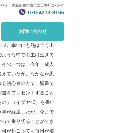
ャペル：大阪府東大阪市吉田本町２-８-４
070-4213-8165
お問い合わせ
ージ。幸いにも熱は全く出
のような中でも主は生きて
。その一つは、今年、成人
考えていたが、なかなか思
教会初心者の方で、聖書で
聖書をプレゼントすること
の」（イザヤ43）を書い
０年が経過したが、今まで
やって乗り切ることができ
、何が起こっても毎日が嬉