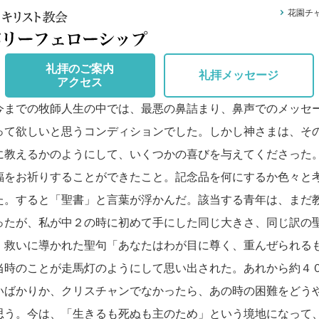
花園チ
礼拝のご案内
礼拝メッセージ
アクセス
までの牧師人生の中では、最悪の鼻詰まり、鼻声でのメッセ
って欲しいと思うコンディションでした。しかし神さまは、そ
に教えるかのようにして、いくつかの喜びを与えてくださった
福をお祈りすることができたこと。記念品を何にするか色々と
た。すると「聖書」と言葉が浮かんだ。該当する青年は、まだ
ったが、私が中２の時に初めて手にした同じ大きさ、同じ訳の
、救いに導かれた聖句「あなたはわが目に尊く、重んぜられるも
当時のことが走馬灯のようにして思い出された。あれから約４
いばかりか、クリスチャンでなかったら、あの時の困難をどう
思う。今は、「生きるも死ぬも主のため」という境地になって