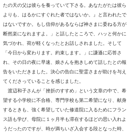
たの天の父は彼らを養っていて下さる。あなたがたは彼ら
よりも、はるかにすぐれた者ではないか。』と言われたで
はないですか。もし信仰があるならば神さまに委ねる方が
断然楽になれますよ。」と話したところで、ハッと何かに
気づかれ、荷が軽くなったとお話しされました。そして
「今日から変わります。約束します。」に謙遜に応答さ
れ、その日の夜に早速、娘さんを抱きしめて話したとの報
告をいただきました。決心の告白に聖霊さまが助けを与え
てくださっていることを感じました。
渡辺和子さんが「挫折のすすめ」という文章の中で、希
望する小学校に不合格、専門学校も第二希望になり、献身
するときも、強く希望していた修道院に入るためにフラン
ス語も学び、母院に１ヶ月半も滞在するほどの思い入れよ
うだったのですが、時が満ちいざ入会する段となった時、