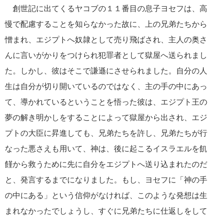
創世記に出てくるヤコブの１１番目の息子ヨセフは、高
慢で配慮することを知らなかった故に、上の兄弟たちから
憎まれ、エジプトへ奴隷として売り飛ばされ、主人の奥さ
んに言いがかりをつけられ犯罪者として獄屋へ送られまし
た。しかし、彼はそこで謙遜にさせられました。自分の人
生は自分が切り開いているのではなく、主の手の中にあっ
て、導かれているということを悟った彼は、エジプト王の
夢の解き明かしをすることによって獄屋から出され、エジ
プトの大臣に昇進しても、兄弟たちを許し、兄弟たちが行
なった悪さえも用いて、神は、後に起こるイスラエルを飢
饉から救うために先に自分をエジプトへ送り込まれたのだ
と、発言するまでになりました。もし、ヨセフに「神の手
の中にある」という信仰がなければ、このような発想は生
まれなかったでしょうし、すぐに兄弟たちに仕返しをして