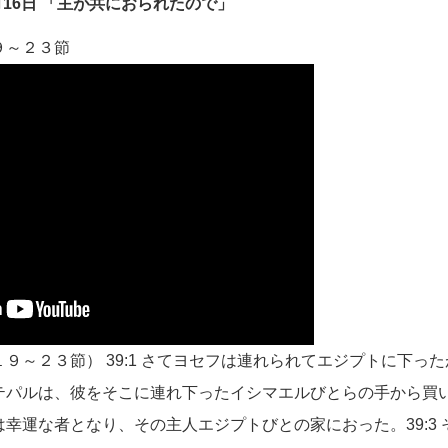
月16日 「主が共におられたので」
９～２３節
９～２３節） 39:1 さてヨセフは連れられてエジプトに下っ
パルは、彼をそこに連れ下ったイシマエルびとらの手から買い取
幸運な者となり、その主人エジプトびとの家におった。39:3