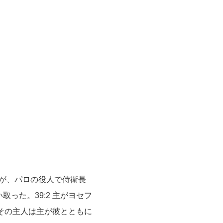
たが、パロの役人で侍衛長
った。39:2 主がヨセフ
 その主人は主が彼とともに