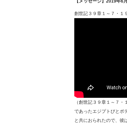
【メッセージ】2019年6
創世記３９章１～７・１
（創世記３９章１～７・１
であったエジプトびとポテ
と共におられたので、彼は