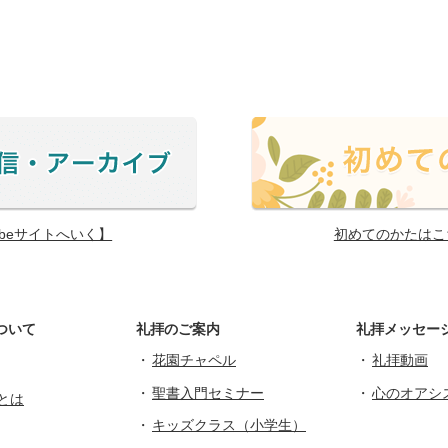
ubeサイトへいく】
初めてのかたはこ
ついて
礼拝のご案内
礼拝メッセー
花園チャペル
礼拝動画
聖書入門セミナー
心のオアシ
とは
キッズクラス（小学生）