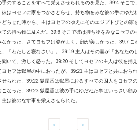
手のすることをすべて栄えさせられるのを見た。39:4 そこ
彼はヨセフに家をつかさどらせ、持ち物をみな彼の手にゆだねた
さどらせた時から、主はヨセフのゆえにそのエジプトびとの家
ての持ち物に及んだ。39:6 そこで彼は持ち物をみなヨセフ
なかった。さてヨセフは姿がよく、顔が美しかった。39:7 
、「わたしと寝なさい」。 39:19 主人はその妻が「あなた
聞いて、激しく怒った。39:20 そしてヨセフの主人は彼を捕
ヨセフは獄屋の中におったが、39:21 主はヨセフと共におら
せられた。39:22 獄屋番は獄屋におるすべての囚人をヨセフ
こなった。39:23 獄屋番は彼の手にゆだねた事はいっさい顧
。主は彼のなす事を栄えさせられた。
＜
＞