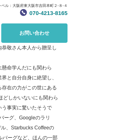
ャペル：大阪府東大阪市吉田本町２-８-４
070-4213-8165
お問い合わせ
内恭敬さん本人から贈呈し
生懸命学んだにも関わら
業界と自分自身に絶望し、
る存在の力がこの世にある
ほどしかいないにも関わら
いう事実に驚いたそうで
ーグ、Googleのラリ
arbucks Coffeeの
ルバーグなど、ほんの一部