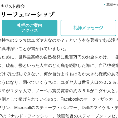
花園チ
礼拝のご案内
礼拝メッセージ
アクセス
持ちの３５％はユダヤ人なのか？」という本を著者である滝
に興味深いことが書かれていました。
ために、世界最高峰の自己啓発に数百万円のお金をかけ、一
ス、破産、鬱といった人生のどん底を経験した際に、自己啓発
だけでは成功できない。何か自分よりもはるか大きな権威のあ
ようになり、調べていくうちに、ユダヤ人は世界人口の０.２％
５％がユダヤ人で、ノーベル賞受賞者の約３５％がユダヤ人と
として挙げられているのは、Facebookのマーク・ザッカーバ
Microsoftのスティーブ・バルマー、Dellのマイケル・デル、St
APのドナルド・フィッシャー、映画監督のスティーブン・スピ