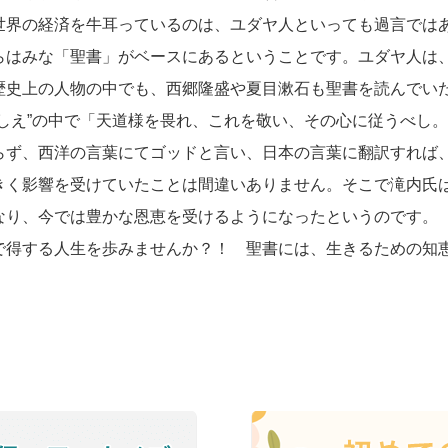
世界の経済を牛耳っているのは、ユダヤ人といっても過言では
らはみな「聖書」がベースにあるということです。ユダヤ人は
歴史上の人物の中でも、西郷隆盛や夏目漱石も聖書を読んでい
おしえ”の中で「天道様を畏れ、これを敬い、その心に従うべし
らず、西洋の言葉にてゴッドと言い、日本の言葉に翻訳すれば
きく影響を受けていたことは間違いありません。そこで滝内氏
なり、今では豊かな恩恵を受けるようになったというのです。
得する人生を歩みませんか？！ 聖書には、生きるための知
！