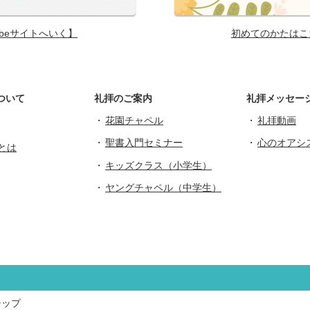
ubeサイトへいく】
初めてのかたはこ
ついて
礼拝のご案内
礼拝メッセー
花園チャペル
礼拝動画
聖書入門セミナー
心のオアシ
とは
キッズクラス（小学生）
ヤングチャペル（中学生）
シップ