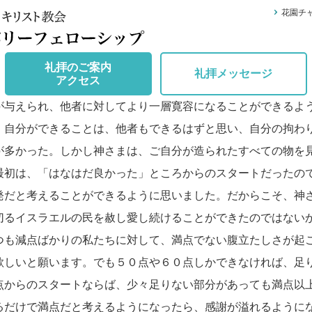
花園チ
礼拝のご案内
礼拝メッセージ
アクセス
与えられ、他者に対してより一層寛容になることができるよ
、自分ができることは、他者もできるはずと思い、自分の拘わ
が多かった。しかし神さまは、ご自分が造られたすべての物を
最初は、「はなはだ良かった」ところからのスタートだったの
発だと考えることができるように思いました。だからこそ、神
切るイスラエルの民を赦し愛し続けることができたのではない
つも減点ばかりの私たちに対して、満点でない腹立たしさが起
欲しいと願います。でも５０点や６０点しかできなければ、足
点からのスタートならば、少々足りない部分があっても満点以
るだけで満点だと考えるようになったら、感謝が溢れるように