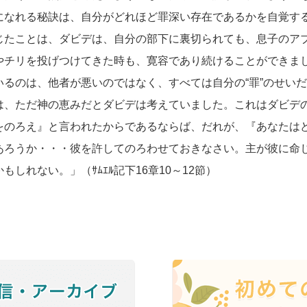
なれる秘訣は、自分がどれほど罪深い存在であるかを自覚す
じたことは、ダビデは、自分の部下に裏切られても、息子のア
やチリを投げつけてきた時も、寛容であり続けることができま
いるのは、他者が悪いのではなく、すべては自分の“罪”のせい
は、ただ神の恵みだとダビデは考えていました。これはダビデ
をのろえ』と言われたからであるならば、だれが、『あなたは
あろうか・・・彼を許してのろわせておきなさい。主が彼に命
もしれない。」（ｻﾑｴﾙ記下16章10～12節）