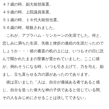
４７歳の時、副大統領落選。
４９歳の時、上院議員落選。
５１歳の時、１６代大統領当選。
５６歳の時、暗殺されました。
これが、アブラハム・リンカーンの生涯でした。何と、
悲しみに満ちた生涯、失敗と挫折の連続の生涯だったので
しょうか・・・彼の書斎の机の上には、いつもその日に読
んで開かれたままの聖書が置かれていました。ここに彼
が、倒れそうになる時、いつも引き上げて、力を与え、励
まし、立ち直らせる力の源があったのであります。
彼は言いました「人は、自分が価値ある者であると感
じ、自分を造った偉大な神の子供であると信じている間、
その人をみじめにさせることは決してできない」