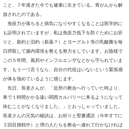
こと、７年過ぎた今でも健康に生きている。胃がんから解
放されたのである。
免疫力が落ちると病気になりやすくなることは医学的に
も証明されていますが、私は免疫力低下を防ぐためにお祈
りと、新約と旧約（新薬？）とヨーグルト等の乳酸菌を毎
日摂取して腸内環境を整える努力をしています。お陰様で
この５年間、風邪やインフルエンザなどから守られていま
す。もう一つ言うなら、自分の代役はいないという緊張感
が体を強めているように感じます。
先日、長老さんが、「近所の教会へ行っていた時より、
車で１時間かかる遠い関西カルバリーに来るようになって
休むことがなくなりました。」とおっしゃっていました。
長老さんの元気の秘訣は、お祈りと聖書通読（今年すでに
２回目挑戦中）と堺の人たちを教会へ連れて行かなければ