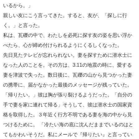
いるから。」
親しい友にこう言ってきた。すると、友が、「探しに行
く。」と言った。
私は、瓦礫の中で、わたしを必死に探す友の姿を思い浮か
べたら、心が締め付けられるようにくるしくなった。
先日見たテレビが忘れられない。妻を探すために潜水士に
なった人のことを。その方は、3.11の地震の時に、愛する
妻を津波で失った。数日後に、瓦礫の山から見つかった妻
の携帯に、届かなかった最後のメッセージが残っていた。
「帰りたい。」彼は胸が張り裂けるようだった。「自分の
手で妻を家に連れて帰る」そうして、彼は潜水士の国家資
格を取得した。３年近く行方不明である妻を海の中から見
つけるために。 「冷たい海の底に沈んだままでいるのはと
てもかわいそうだ。私にメールで『帰りたい』と言ってい