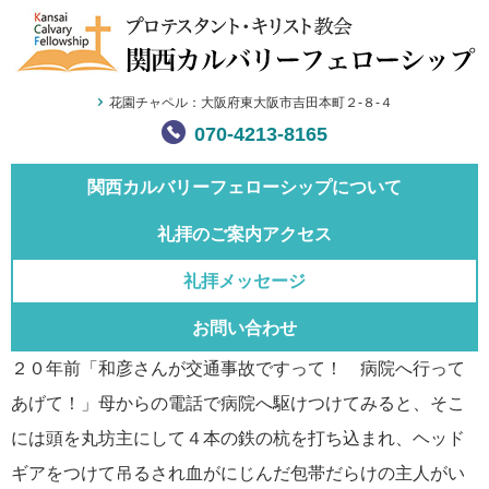
花園チャペル：大阪府東大阪市吉田本町２-８-４
070-4213-8165
関西カルバリー
フェローシップについて
礼拝のご案内
アクセス
礼拝メッセージ
お問い合わせ
２０年前「和彦さんが交通事故ですって！ 病院へ行って
あげて！」母からの電話で病院へ駆けつけてみると、そこ
には頭を丸坊主にして４本の鉄の杭を打ち込まれ、ヘッド
ギアをつけて吊るされ血がにじんだ包帯だらけの主人がい