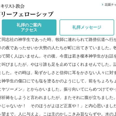
花園チ
礼拝のご案内
礼拝メッセージ
アクセス
同志社の神学生であった時、牧師に連れられて路傍伝道へ行
りの夜であったせいか大勢の人たちが町に出てきていました。
めて聞く人はいません。その後、今度は若き榎本神学生がお話
と叫びましたが、やはり誰も足を止めてはくれませんでした。
ました。その時は、恥ずかしさと信仰に耳をかさない人々に対
な神学生の傷口にでも塩を塗るかのようにして、前をちょろち
ヒヤソーメン」とからかいました。振り向いてにらめつけてや
謝祈祷をしようと言われましたが、またそれに腹が立ちました
いじゃないか！ そのほうがよほど正直や！」と内心思いまし
を望まで、人に与えよ、こは主のかしこきみ旨ならずや。水の