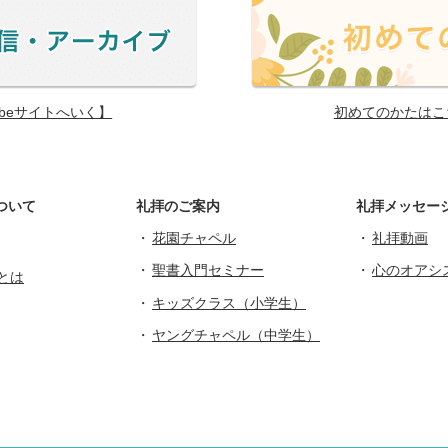
ubeサイトへいく】
初めてのかたはこ
ついて
礼拝のご案内
礼拝メッセー
花園チャペル
礼拝動画
聖書入門セミナー
心のオアシ
とは
キッズクラス（小学生）
ヤングチャペル（中学生）