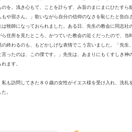
ものを。浅き心もて、ことを計らず、み旨のまにまにひたすら
に人もや宿さん。」歌いながら自分の信仰のなさを恥じ
は牧師になっておられました。ある日、先生の教会に同志社
がら住所を見たところ、かつていた教会の近くだったので、当
話の終わるのも、もどかしげな表情でこう言いました。「先生
と言ったのは、この僕です。」先生は、あまりにもくすしき神
られます。
私も訪問してきた８０歳の女性がイエス様を受け入れ、洗礼
した。