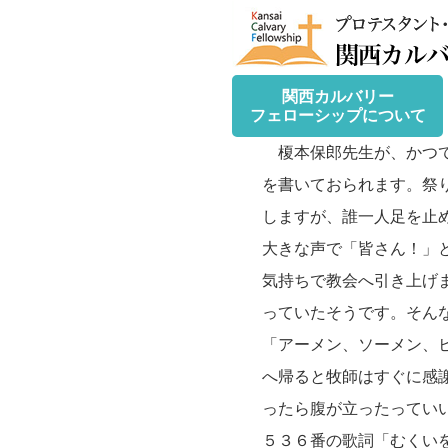
関西カルバリー
フェローシップについて
榎本保郎先生が、かつて
を書いておられます。祭
しますが、誰一人足を止
大きな声で「皆さん！」
気持ちで教会へ引き上げ
っていたそうです。そん
「アーメン、ソーメン、
へ帰ると牧師はすぐに感
ったら腹が立ったってい
５３６番の歌詞「むくい