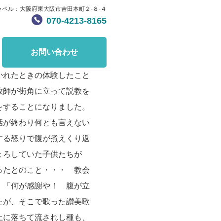
ャペル：大阪府東大阪市吉田本町２-８-４
070-4213-8165
お問い合わせ
かれたときの体験したこと
牧師が街角に立って説教を
をすることになりました。
話が終わり何とも言えない
する怒りで腹が煮えくり返
ょろしていた子供たちが
ったとのこと・・・ 教会
。「何が感謝や！ 腹が立
たが、そこで歌った讃美歌
上に落ちて流されし種も、