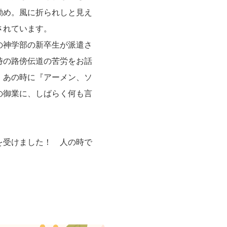
励め。風に折られしと見え
たと告白されています。
の神学部の新卒生が派遣さ
時の路傍伝道の苦労をお話
、あの時に『アーメン、ソ
の御業に、しばらく何も言
を受けました！ 人の時で