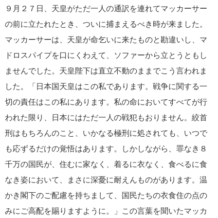
９月２７日、天皇がただ一人の通訳を連れてマッカーサー
の前に立たれたとき、ついに捕まえるべき時が来ました。
マッカーサーは、天皇が命乞いに来たものと勘違いし、マ
ドロスパイプを口にくわえて、ソファーから立とうともし
ませんでした。天皇陛下は直立不動のままでこう言われま
した。「日本国天皇はこの私であります。戦争に関する一
切の責任はこの私にあります。私の命においてすべてが行
われた限り、日本にはただ一人の戦犯もおりません。絞首
刑はもちろんのこと、いかなる極刑に処されても、いつで
も応ずるだけの覚悟はあります。しかしながら、罪なき８
千万の国民が、住むに家なく、着るに衣なく、食べるに食
なき姿において、まさに深憂に耐えんものがあります。温
かき閣下のご配慮を持ちまして、国民たちの衣食住の点の
みにご高配を賜りますように。」この言葉を聞いたマッカ