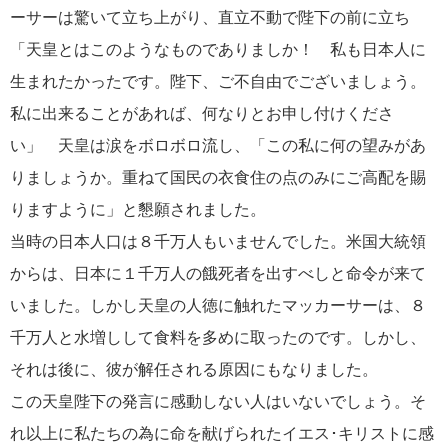
ーサーは驚いて立ち上がり、直立不動で陛下の前に立ち
「天皇とはこのようなものでありましか！ 私も日本人に
生まれたかったです。陛下、ご不自由でございましょう。
私に出来ることがあれば、何なりとお申し付けくださ
い」 天皇は涙をボロボロ流し、「この私に何の望みがあ
りましょうか。重ねて国民の衣食住の点のみにご高配を賜
りますように」と懇願されました。
当時の日本人口は８千万人もいませんでした。米国大統領
からは、日本に１千万人の餓死者を出すべしと命令が来て
いました。しかし天皇の人徳に触れたマッカーサーは、８
千万人と水増しして食料を多めに取ったのです。しかし、
それは後に、彼が解任される原因にもなりました。
この天皇陛下の発言に感動しない人はいないでしょう。そ
れ以上に私たちの為に命を献げられたイエス･キリストに感